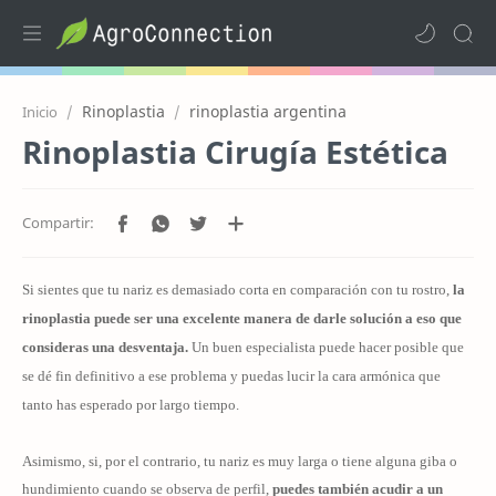
Rinoplastia
rinoplastia argentina
Inicio
Rinoplastia Cirugía Estética
Si sientes que tu nariz es demasiado corta en comparación con tu rostro,
la
rinoplastia
puede ser una excelente manera de darle solución a eso que
consideras una desventaja.
Un buen especialista puede hacer posible que
se dé fin definitivo a ese problema y puedas lucir la cara armónica que
tanto has esperado por largo tiempo.
Asimismo, si, por el contrario, tu nariz es muy larga o tiene alguna giba o
hundimiento cuando se observa de perfil,
puedes también acudir a un