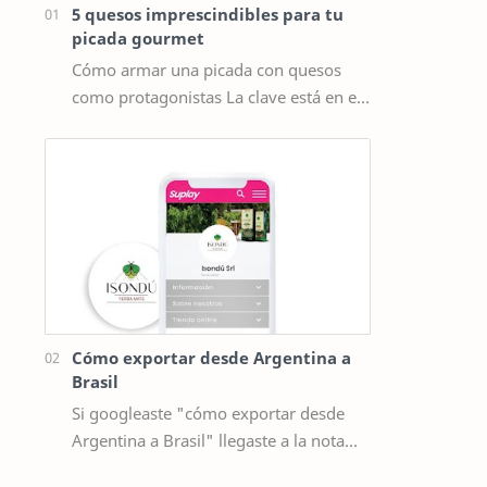
5 quesos imprescindibles para tu
picada gourmet
Cómo armar una picada con quesos
como protagonistas La clave está en el
equilibrio. No hace falta poner diez
tipos distintos de queso, sino elegir …
Cómo exportar desde Argentina a
Brasil
Si googleaste "cómo exportar desde
Argentina a Brasil" llegaste a la nota
correcta. Tenemos el medio ideal para